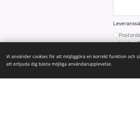
Leveranssä
Postorde
böcker 13
eller fak
Vi använder cookies för att möjliggöra en korrekt funktion och 
Upphämtn
att erbjuda dig bästa möjliga användarupplevelse.
Namn, adre