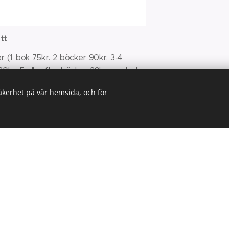
tt
r (1 bok 75kr. 2 böcker 90kr. 3-4
0kr. 5 eller fler böcker 39kr per bok
tiskt kostnad, om den blir lägre.
säkerhet på vår hemsida, och för
ing i Karlskrona/Jämjö
ss och mejladress.