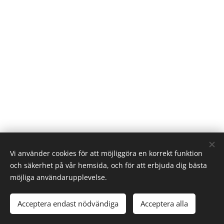
Vi använder cookies för att möjliggöra en korrekt funktion
och säkerhet på vår hemsida, och för att erbjuda dig bästa
möjliga användarupplevelse.
© 2016 Worlds Collide. Alla rättigheter reserverade.
Acceptera endast nödvändiga
Acceptera alla
Skapad med
Webnode
Cookies