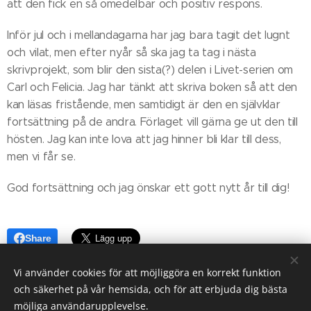
att den fick en så omedelbar och positiv respons.
Inför jul och i mellandagarna har jag bara tagit det lugnt
och vilat, men efter nyår så ska jag ta tag i nästa
skrivprojekt, som blir den sista(?) delen i Livet-serien om
Carl och Felicia. Jag har tänkt att skriva boken så att den
kan läsas fristående, men samtidigt är den en självklar
fortsättning på de andra. Förlaget vill gärna ge ut den till
hösten. Jag kan inte lova att jag hinner bli klar till dess,
men vi får se.
God fortsättning och jag önskar ett gott nytt år till dig!
Share
Vi använder cookies för att möjliggöra en korrekt funktion
och säkerhet på vår hemsida, och för att erbjuda dig bästa
möjliga användarupplevelse.