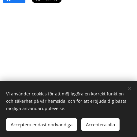
Vi använder cookies för att möjliggöra en korrekt funktion
och säkerhet på vår hemsida, och för att erbjuda dig bästa
möjliga användarupplevelse.
© 2016 Worlds Collide. Alla rättigheter reserverade.
Acceptera endast nödvändiga
Acceptera alla
Skapad med
Webnode
Cookies